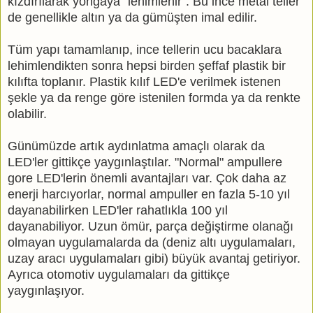
kızdırılarak yongaya "lehimlenir". Bu ince metal teller
de genellikle altın ya da gümüşten imal edilir.
Tüm yapı tamamlanıp, ince tellerin ucu bacaklara
lehimlendikten sonra hepsi birden şeffaf plastik bir
kılıfta toplanır. Plastik kılıf LED'e verilmek istenen
şekle ya da renge göre istenilen formda ya da renkte
olabilir.
Günümüzde artık aydınlatma amaçlı olarak da
LED'ler gittikçe yaygınlaştılar. "Normal" ampullere
gore LED'lerin önemli avantajları var. Çok daha az
enerji harcıyorlar, normal ampuller en fazla 5-10 yıl
dayanabilirken LED'ler rahatlıkla 100 yıl
dayanabiliyor. Uzun ömür, parça değiştirme olanağı
olmayan uygulamalarda da (deniz altı uygulamaları,
uzay aracı uygulamaları gibi) büyük avantaj getiriyor.
Ayrıca otomotiv uygulamaları da gittikçe
yaygınlaşıyor.