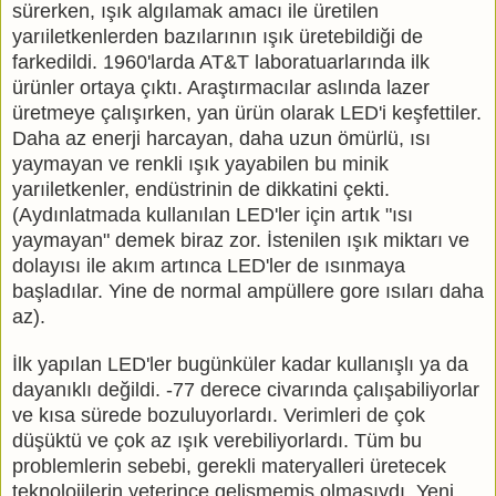
sürerken, ışık algılamak amacı ile üretilen
yarıiletkenlerden bazılarının ışık üretebildiği de
farkedildi. 1960'larda AT&T laboratuarlarında ilk
ürünler ortaya çıktı. Araştırmacılar aslında lazer
üretmeye çalışırken, yan ürün olarak LED'i keşfettiler.
Daha az enerji harcayan, daha uzun ömürlü, ısı
yaymayan ve renkli ışık yayabilen bu minik
yarıiletkenler, endüstrinin de dikkatini çekti.
(Aydınlatmada kullanılan LED'ler için artık "ısı
yaymayan" demek biraz zor. İstenilen ışık miktarı ve
dolayısı ile akım artınca LED'ler de ısınmaya
başladılar. Yine de normal ampüllere gore ısıları daha
az).
İlk yapılan LED'ler bugünküler kadar kullanışlı ya da
dayanıklı değildi. -77 derece civarında çalışabiliyorlar
ve kısa sürede bozuluyorlardı. Verimleri de çok
düşüktü ve çok az ışık verebiliyorlardı. Tüm bu
problemlerin sebebi, gerekli materyalleri üretecek
teknolojilerin yeterince gelişmemiş olmasıydı. Yeni