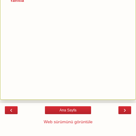
Yanıtla
‹
›
Ana Sayfa
Web sürümünü görüntüle