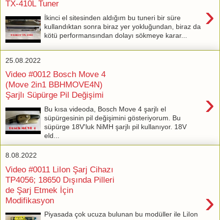
TX-410L Tuner
›
İkinci el sitesinden aldığım bu tuneri bir süre
kullandıktan sonra biraz yer yokluğundan, biraz da
kötü performansından dolayı sökmeye karar...
25.08.2022
Video #0012 Bosch Move 4
(Move 2in1 BBHMOVE4N)
›
Şarjlı Süpürge Pil Değişimi
Bu kısa videoda, Bosch Move 4 şarjlı el
süpürgesinin pil değişimini gösteriyorum. Bu
süpürge 18V'luk NiMH şarjlı pil kullanıyor. 18V
eld...
8.08.2022
Video #0011 LiIon Şarj Cihazı
TP4056; 18650 Dışında Pilleri
de Şarj Etmek İçin
›
Modifikasyon
Piyasada çok ucuza bulunan bu modüller ile LiIon