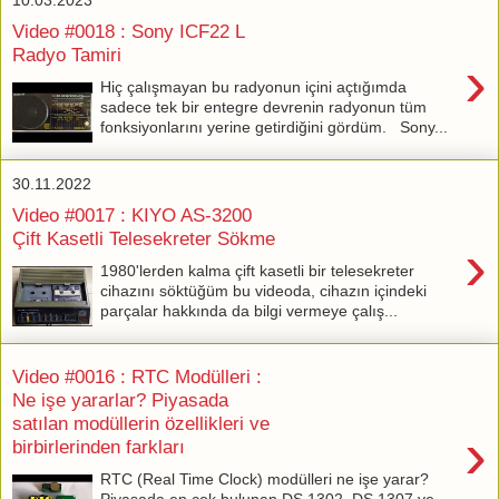
Video #0018 : Sony ICF22 L
Radyo Tamiri
›
Hiç çalışmayan bu radyonun içini açtığımda
sadece tek bir entegre devrenin radyonun tüm
fonksiyonlarını yerine getirdiğini gördüm. Sony...
30.11.2022
Video #0017 : KIYO AS-3200
Çift Kasetli Telesekreter Sökme
›
1980'lerden kalma çift kasetli bir telesekreter
cihazını söktüğüm bu videoda, cihazın içindeki
parçalar hakkında da bilgi vermeye çalış...
Video #0016 : RTC Modülleri :
Ne işe yararlar? Piyasada
satılan modüllerin özellikleri ve
›
birbirlerinden farkları
RTC (Real Time Clock) modülleri ne işe yarar?
Piyasada en çok bulunan DS 1302, DS 1307 ve