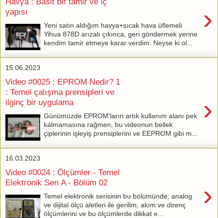
Havya : Basit bir tamir ve iç
›
yapısı
Yeni satın aldığım havya+sıcak hava üflemeli
Yihua 878D arızalı çıkınca, geri göndermek yerine
kendim tamir etmeye karar verdim. Neyse ki ol...
15.06.2023
Video #0025 : EPROM Nedir? 1
: Temel çalışma prensipleri ve
›
ilginç bir uygulama
Günümüzde EPROM'ların artık kullanım alanı pek
kalmamasına rağmen, bu videonun bellek
çiplerinin işleyiş prensiplerini ve EEPROM gibi m...
16.03.2023
Video #0024 : Ölçümler - Temel
Elektronik Seri A - Bölüm 02
›
Temel elektronik serisinin bu bölümünde; analog
ve dijital ölçü aletleri ile gerilim, akım ve direnç
ölçümlerini ve bu ölçümlerde dikkat e...