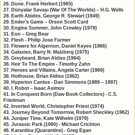
26. Dune, Frank Herbert (1965)
27. Dünyalar Savaşı (War Of The Worlds) – H.G. Wells
28. Earth Abides, George R. Stewart (1949)
29. Ender’s Game – Orson Scott Card
30. Engine Summer, John Crowley (1979)
31. Eon – Greg Bear
32. Flesh - Philip Jose Farmer
33. Flowers for Algernon, Daniel Keyes (1966)
34. Galaxies, Barry N. Malzberg (1975)
35. Greybeard, Brian Aldiss (1964)
36. Heir To The Empire - Timothy Zahn
37. Heroes and Villains, Angela Carter (1969)
38. Hothouse, Brian Aldiss (1962)
39. Hyperion Cantos - Dan Simmons (1989 – 1997)
40. I, Robot – Isaac Asimov
41. In Conquest Born (Daw Book Collectors) - C.S.
Friedman
42. Inverted World, Christopher Priest (1974)
43. Journey Beyond Tomorrow, Robert Sheckley (1962)
44. Juniper Time, Kate Wilhelm (1979)
45. Jurassic Park (1990) - Michael Crichton
46. Karantina (Quarantine) - Greg Egan