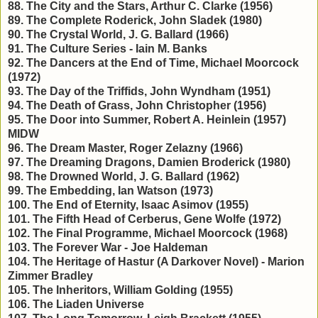
88. The City and the Stars, Arthur C. Clarke (1956)
89. The Complete Roderick, John Sladek (1980)
90. The Crystal World, J. G. Ballard (1966)
91. The Culture Series - Iain M. Banks
92. The Dancers at the End of Time, Michael Moorcock
(1972)
93. The Day of the Triffids, John Wyndham (1951)
94. The Death of Grass, John Christopher (1956)
95. The Door into Summer, Robert A. Heinlein (1957)
MIDW
96. The Dream Master, Roger Zelazny (1966)
97. The Dreaming Dragons, Damien Broderick (1980)
98. The Drowned World, J. G. Ballard (1962)
99. The Embedding, Ian Watson (1973)
100. The End of Eternity, Isaac Asimov (1955)
101. The Fifth Head of Cerberus, Gene Wolfe (1972)
102. The Final Programme, Michael Moorcock (1968)
103. The Forever War - Joe Haldeman
104. The Heritage of Hastur (A Darkover Novel) - Marion
Zimmer Bradley
105. The Inheritors, William Golding (1955)
106. The Liaden Universe