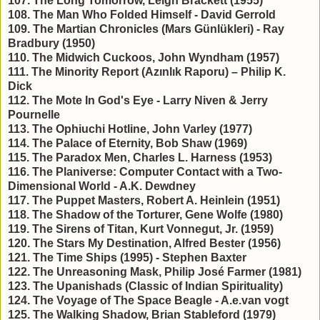
107. The Long Tomorrow, Leigh Brackett (1955)
108. The Man Who Folded Himself - David Gerrold
109. The Martian Chronicles (Mars Günlükleri) - Ray
Bradbury (1950)
110. The Midwich Cuckoos, John Wyndham (1957)
111. The Minority Report (Azınlık Raporu) – Philip K.
Dick
112. The Mote In God's Eye - Larry Niven & Jerry
Pournelle
113. The Ophiuchi Hotline, John Varley (1977)
114. The Palace of Eternity, Bob Shaw (1969)
115. The Paradox Men, Charles L. Harness (1953)
116. The Planiverse: Computer Contact with a Two-
Dimensional World - A.K. Dewdney
117. The Puppet Masters, Robert A. Heinlein (1951)
118. The Shadow of the Torturer, Gene Wolfe (1980)
119. The Sirens of Titan, Kurt Vonnegut, Jr. (1959)
120. The Stars My Destination, Alfred Bester (1956)
121. The Time Ships (1995) - Stephen Baxter
122. The Unreasoning Mask, Philip José Farmer (1981)
123. The Upanishads (Classic of Indian Spirituality)
124. The Voyage of The Space Beagle - A.e.van vogt
125. The Walking Shadow, Brian Stableford (1979)