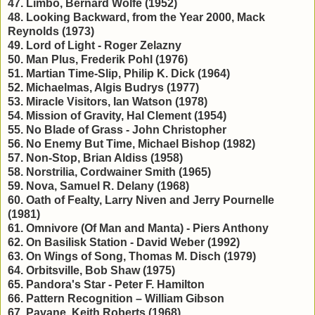
47. Limbo, Bernard Wolfe (1952)
48. Looking Backward, from the Year 2000, Mack
Reynolds (1973)
49. Lord of Light - Roger Zelazny
50. Man Plus, Frederik Pohl (1976)
51. Martian Time-Slip, Philip K. Dick (1964)
52. Michaelmas, Algis Budrys (1977)
53. Miracle Visitors, Ian Watson (1978)
54. Mission of Gravity, Hal Clement (1954)
55. No Blade of Grass - John Christopher
56. No Enemy But Time, Michael Bishop (1982)
57. Non-Stop, Brian Aldiss (1958)
58. Norstrilia, Cordwainer Smith (1965)
59. Nova, Samuel R. Delany (1968)
60. Oath of Fealty, Larry Niven and Jerry Pournelle
(1981)
61. Omnivore (Of Man and Manta) - Piers Anthony
62. On Basilisk Station - David Weber (1992)
63. On Wings of Song, Thomas M. Disch (1979)
64. Orbitsville, Bob Shaw (1975)
65. Pandora's Star - Peter F. Hamilton
66. Pattern Recognition – William Gibson
67. Pavane, Keith Roberts (1968)