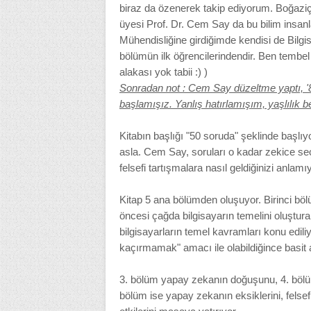
biraz da özenerek takip ediyorum. Boğaziç
üyesi Prof. Dr. Cem Say da bu bilim insanla
Mühendisliğine girdiğimde kendisi de Bilgi
bölümün ilk öğrencilerindendir. Ben tembe
alakası yok tabii :) )
Sonradan not : Cem Say düzeltme yaptı, '8
başlamışız. Yanlış hatırlamışım, yaşlılık beli
Kitabın başlığı "50 soruda" şeklinde başlı
asla. Cem Say, soruları o kadar zekice seçip
felsefi tartışmalara nasıl geldiğinizi anlamı
Kitap 5 ana bölümden oluşuyor. Birinci böl
öncesi çağda bilgisayarın temelini oluştura
bilgisayarların temel kavramları konu ediliy
kaçırmamak" amacı ile olabildiğince basit a
3. bölüm yapay zekanın doğuşunu, 4. bölü
bölüm ise yapay zekanın eksiklerini, felsef