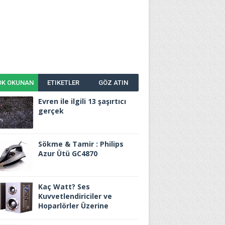
OK OKUNAN
ETIKETLER
GÖZ ATIN
Evren ile ilgili 13 şaşırtıcı
gerçek
Sökme & Tamir : Philips
Azur Ütü GC4870
Kaç Watt? Ses
Kuvvetlendiriciler ve
Hoparlörler Üzerine