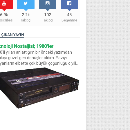
6.9k
2.2k
102
45
bscribes
Takipçi
Takipçi
Beğenme
 ÇIKAN YAYIN
noloji Nostaljisi; 1980'ler
'li yılları anlattığım bir önceki yazımdan
ukça güzel geri dönüşler aldım. Yazıyı
yanların elbette çok büyük çoğunluğu o yıll...