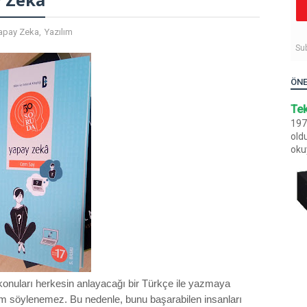
apay Zeka
,
Yazılım
Su
ÖNE
Tek
1970
old
oku
 konuları herkesin anlayacağı bir Türkçe ile yazmaya
um söylenemez. Bu nedenle, bunu başarabilen insanları