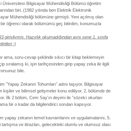
i Üniversitesi Bilgisayar Mühendisliği Bölümü öğretim
rından biri. (1982 yılında ben Elektrik Elektronik
sayar Mühendisliği bölümüne girmişti. Yeni açılmış olan
l bir öğrenci olarak bölümümü geç bitirdim, konumuzla
3 girişliymiş. Hazırlık okumadığından aynı sene 1. sınıfa
rtileri :)
yor ama, soru-cevap şeklinde sıkıcı bir kitap beklemeyin
 sıralamış ki, işin tarihçesinden girip yapay zeka ile ilgili
yorsunuz bile.
üm "Yapay Zekanın Tohumları" adını taşıyor. Bilgisayar
n kişiler ve bilimsel gelişmeler konu ediliyor. 2. bölümde de
or. İlk 2 bölüm, Cem Say'ın deyimi ile "sözelci okurları
ma bir o kadar da bilgilendirici soruları kapsıyor.
m yapay zekanın temel kavramlarını ve uygulamalarını, 5.
i tartışma ve itirazları, gelecekteki olumlu ve olumsuz olası