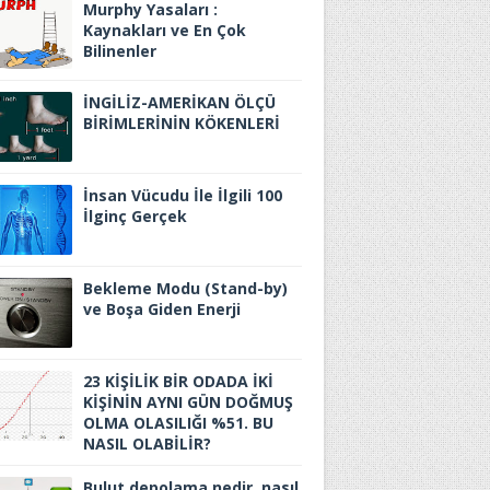
Murphy Yasaları :
Kaynakları ve En Çok
Bilinenler
İNGİLİZ-AMERİKAN ÖLÇÜ
BİRİMLERİNİN KÖKENLERİ
İnsan Vücudu İle İlgili 100
İlginç Gerçek
Bekleme Modu (Stand-by)
ve Boşa Giden Enerji
23 KİŞİLİK BİR ODADA İKİ
KİŞİNİN AYNI GÜN DOĞMUŞ
OLMA OLASILIĞI %51. BU
NASIL OLABİLİR?
Bulut depolama nedir, nasıl