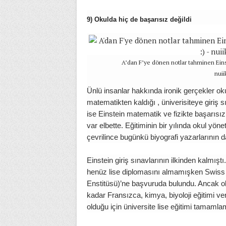
9) Okulda hiç de başarısız değildi
A’dan F’ye dönen notlar tahminen Einst
nuii
Ünlü insanlar hakkında ironik gerçekler o
matematikten kaldığı , üniverisiteye giriş 
ise Einstein matematik ve fizikte başarısız 
var elbette. Eğitiminin bir yılında okul yöne
çevrilince bugünkü biyografi yazarlarının da
Einstein giriş sınavlarının ilkinden kalmış
henüz lise diplomasını almamışken Swiss Fe
Enstitüsü)’ne başvuruda bulundu. Ancak oku
kadar Fransızca, kimya, biyoloji eğitimi 
olduğu için üniversite lise eğitimi tamamlam