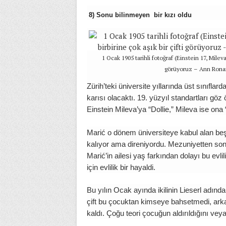
8) Sonu bilinmeyen bir kızı oldu
1 Ocak 1905 tarihli fotoğraf (Einstein 17, Mileva
görüyoruz – Ann Ronan
Zürih’teki üniversite yıllarında üst sınıflar
karısı olacaktı. 19. yüzyıl standartları göz
Einstein Mileva’ya “Dollie,” Mileva ise ona 
Marić o dönem üniversiteye kabul alan beş
kalıyor ama direniyordu. Mezuniyetten son
Marić’in ailesi yaş farkından dolayı bu evli
için evlilik bir hayaldi.
Bu yılın Ocak ayında ikilinin Lieserl adınd
çift bu çocuktan kimseye bahsetmedi, arkada
kaldı. Çoğu teori çocuğun aldırıldığını vey