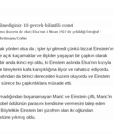
ısı (kuzeni de olur) Elsa’nın 1 Nisan 1921’de çekildiği fotoğraf -
Bettmann/Corbis
ak yönleri olsa da ; işler iyi gitmedi çünkü bizzat Einstein’ın
e açık kaçamaklar ve ilişkiler yaşayan bir çapkın olarak
r anda ikinci eşi oldu, ki Einstein aslında Elsa’nın kızıyla
reylerini kafa karışıklığına itiyor ve rahatsız ediyordu.
rafından da birinci dereceden kuzeni oluyordu ve Einstein
 sürece bu çapkınlıklara müsade etti.
madığından boşanamayan Marić ve Einstein çifti, Maric’in
Nobel ödülünün parasını kendisine vermesini talep eden
öylelikle Einstein biri şizofren olan iki oğlundan
stüne yıkmış oldu.