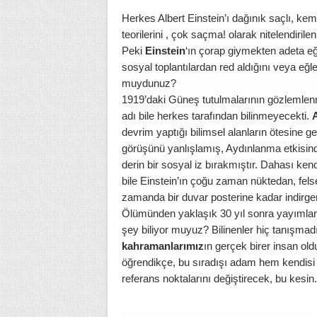
Herkes Albert Einstein’ı dağınık saçlı, kem
teorilerini , çok saçma! olarak nitelendirile
Peki
Einstein
‘ın çorap giymekten adeta eğl
sosyal toplantılardan red aldığını veya eğle
muydunuz?
1919’daki Güneş tutulmalarının gözlemlen
adı bile herkes tarafından bilinmeyecekti.
devrim yaptığı bilimsel alanların ötesine ge
görüşünü yanlışlamış, Aydınlanma etkisindek
derin bir sosyal iz bırakmıştır. Dahası kendi
bile Einstein’ın çoğu zaman nüktedan, felse
zamanda bir duvar posterine kadar indirgene
Ölümünden yaklaşık 30 yıl sonra yayımlanan
şey biliyor muyuz? Bilinenler hiç tanışmad
kahramanlarımız
ın gerçek birer insan o
öğrendikçe, bu sıradışı adam hem kendisi 
referans noktalarını değiştirecek, bu kesin.