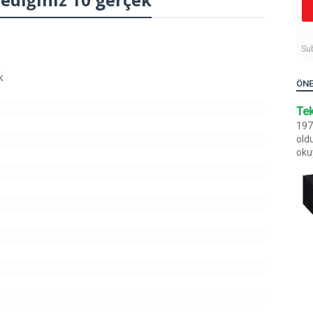
Su
ÖNE
Tek
1970
old
oku