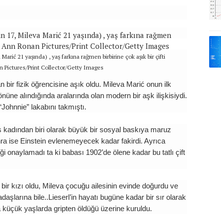
 Marić 21 yaşında) , yaş farkına rağmen birbirine çok aşık bir çifti
 Pictures/Print Collector/Getty Images
dan bir fizik öğrencisine aşık oldu. Mileva Marić onun ilk
 önüne alındığında aralarında olan modern bir aşk ilişkisiydi.
“Johnnie” lakabını takmıştı.
 kadından biri olarak büyük bir sosyal baskıya maruz
ra ise Einstein evlenemeyecek kadar fakirdi. Ayrıca
liği onaylamadı ta ki babası 1902’de ölene kadar bu tatlı çift
a bir kızı oldu, Mileva çocuğu ailesinin evinde doğurdu ve
şlarına bile..Lieserl’in hayatı bugüne kadar bir sır olarak
a küçük yaşlarda gripten öldüğü üzerine kuruldu.