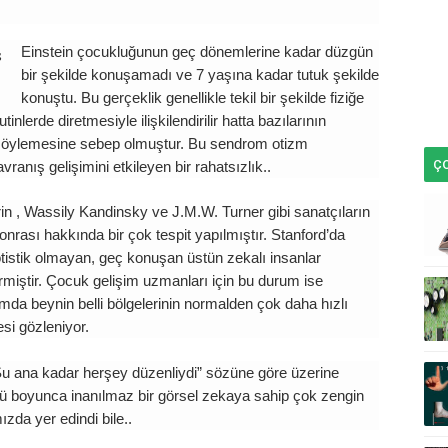
Einstein çocukluğunun geç dönemlerine kadar düzgün
bir şekilde konuşamadı ve 7 yaşına kadar tutuk şekilde
konuştu. Bu gerçeklik genellikle tekil bir şekilde fiziğe
inlerde diretmesiyle ilişkilendirilir hatta bazılarının
söylemesine sebep olmuştur. Bu sendrom otizm
Ç
anış gelişimini etkileyen bir rahatsızlık..
rin , Wassily Kandinsky ve J.M.W. Turner gibi sanatçıların
onrası hakkında bir çok tespit yapılmıştır. Stanford’da
istik olmayan, geç konuşan üstün zekalı insanlar
irmiştir. Çocuk gelişim uzmanları için bu durum ise
umda beynin belli bölgelerinin normalden çok daha hızlı
si gözleniyor.
 “Şu ana kadar herşey düzenliydi” sözüne göre üzerine
 boyunca inanılmaz bir görsel zekaya sahip çok zengin
ızda yer edindi bile..