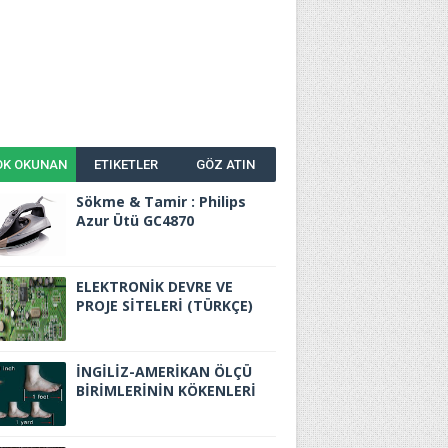
OK OKUNAN
ETIKETLER
GÖZ ATIN
Sökme & Tamir : Philips
Azur Ütü GC4870
ELEKTRONİK DEVRE VE
PROJE SİTELERİ (TÜRKÇE)
İNGİLİZ-AMERİKAN ÖLÇÜ
BİRİMLERİNİN KÖKENLERİ