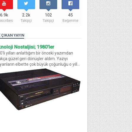
6.9k
2.2k
102
45
bscribes
Takipçi
Takipçi
Beğenme
 ÇIKAN YAYIN
noloji Nostaljisi; 1980'ler
'li yılları anlattığım bir önceki yazımdan
ukça güzel geri dönüşler aldım. Yazıyı
yanların elbette çok büyük çoğunluğu o yıll...