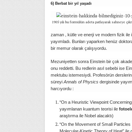
6) Berbat bir yıl yaşadı
1905 yılı bu formülün adeta patlayarak sahneye çık
zaman , kütle ve enerji ve modern fizik ile i
yayımladı. Bunları yaparken henüz doktora
bir memur olarak çalışıyordu.
Mezuniyetten sonra Einstein bir çok akade
onu reddetti. Bu redlerin asıl sebebi ise E
mektubu istemesiydi. Profesörün derslerini
süreyi
Annals of Physics
dergisinde yayım
harcıyordu :
“On a Heuristic Viewpoint Concerning 
yayımlanan kuantum teorisi ile
fotoel
araştırma ile Nobel alacaktı)
“On the Movement of Small Particles 
Molecular-Kinetic Theory of Heat” ile 