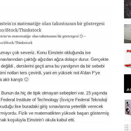
ein’ın matematiğe olan takıntısının bir göstergesi 🙂 –
ko/iStock/Thinkstock
kumayı çok severiz. Konu Einstein olduğunda ise
sınavlarından çaktığı ağızdan ağza dolaşır durur. Gerçekte
değildi , derslerini geçti ama bu yanılgının da bir sebebi
timi notları ters çevirdi, yani en yüksek not A’dan F’ye
 aklı karıştı 🙂
tı. Bunun da hiç de tipik olmayan sebepleri var. 15 yaşında
deral Institute of Technology (İsviçre Federal Teknoloji
duğu lise buradaki giriş sınavlarına yeterlilik verecek
vermiyordu. Fizik ve matematikten yüksek başarı göstermiş
ak koşuluyla Einstein’ı okula kabul etti.