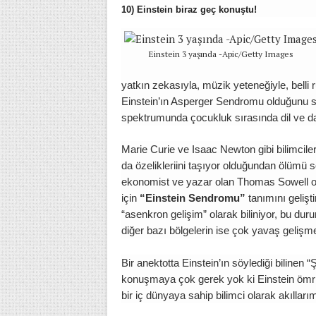
10) Einstein biraz geç konuştu!
Einstein 3 yaşında -Apic/Getty Images
yatkın zekasıyla, müzik yeteneğiyle, belli rut
Einstein’ın Asperger Sendromu olduğunu 
spektrumunda çocukluk sırasında dil ve davr
Marie Curie ve Isaac Newton gibi bilimcile
da özelikleriini taşıyor olduğundan ölümü s
ekonomist ve yazar olan Thomas Sowell ot
için
“Einstein Sendromu”
tanımını gelişt
“asenkron gelişim” olarak biliniyor, bu dur
diğer bazı bölgelerin ise çok yavaş gelişme
Bir anektotta Einstein’ın söylediği bilinen
konuşmaya çok gerek yok ki Einstein ömrü
bir iç dünyaya sahip bilimci olarak akıllarım