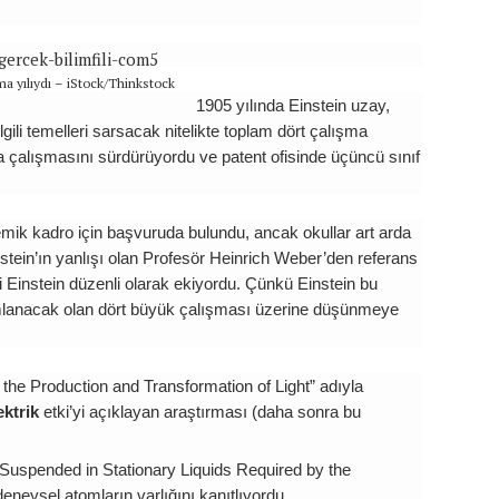
ma yılıydı – iStock/Thinkstock
1905 yılında Einstein uzay,
lgili temelleri sarsacak nitelikte toplam dört çalışma
 çalışmasını sürdürüyordu ve patent ofisinde üçüncü sınıf
mik kadro için başvuruda bulundu, ancak okullar art arda
instein’ın yanlışı olan Profesör Heinrich Weber’den referans
 Einstein düzenli olarak ekiyordu. Çünkü Einstein bu
lanacak olan dört büyük çalışması üzerine düşünmeye
the Production and Transformation of Light” adıyla
ektrik
etki’yi açıklayan araştırması (daha sonra bu
Suspended in Stationary Liquids Required by the
deneysel atomların varlığını kanıtlıyordu.