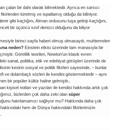
an çalan bir dahi olarak bilmektedir. Ayrıca en sarsıcı
n fikirlerden türetmiş ve ispatlamış olduğu da biliniyor.
enir gibi kaçtığını, Alman ordusunu tuşa getirip kaçtığını,
nceli bir üçüncü sınıf denizci olduğunu da biliyor
mesiyle birinci sayfa haberi olmuş olmasaydı, muhtemelen
Ama neden?
Einstein etkisi üzerinde tam manasıyla bir
çmiştir. Görelilik teorileri, Newton’un klasik evren
i sanat, politika, etik ve edebiyat görüşleri üzerinde de
sinin keskin sosyal ve politik fikirleri sayesinde, – bunlar
fi ve dolambaçlı sözleri ile kendini göstermektedir – aynı
n bir popüler kültür haline gelmiştir..
 kişisel notları ve yazıları ile kendisi hakkında artık çok
ığımız, bizlerden çok daha zeki olan
süper
lduğunu hatırlamamızı sağlıyor mu? Hakkında daha çok
hakkındaki hem de Dünya hakkındaki fikirlerimizin
.