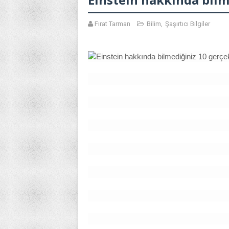
Fırat Tarman
Bilim
,
Şaşırtıcı Bilgiler