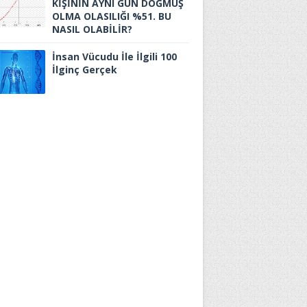
KİŞİNİN AYNI GÜN DOĞMUŞ
OLMA OLASILIĞI %51. BU
NASIL OLABİLİR?
İnsan Vücudu İle İlgili 100
İlginç Gerçek