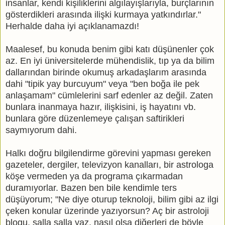
insanlar, kendi kişiliklerini algılayışlarıyla, burçlarının
gösterdikleri arasında ilişki kurmaya yatkındırlar.
"
Herhalde daha iyi açıklanamazdı!
Maalesef, bu konuda benim gibi katı düşünenler çok
az. En iyi üniversitelerde mühendislik, tıp ya da bilim
dallarından birinde okumuş arkadaşlarım arasında
dahi "tipik yay burcuyum" veya "ben boğa ile pek
anlaşamam" cümlelerini sarf edenler az değil. Zaten
bunlara inanmaya hazır, ilişkisini, iş hayatını vb.
bunlara göre düzenlemeye çalışan saftirikleri
saymıyorum dahi.
Halkı doğru bilgilendirme görevini yapması gereken
gazeteler, dergiler, televizyon kanalları, bir astrologa
köşe vermeden ya da programa çıkarmadan
duramıyorlar. Bazen ben bile kendimle ters
düşüyorum; "Ne diye oturup teknoloji, bilim gibi az ilgi
çeken konular üzerinde yazıyorsun? Aç bir astroloji
blogu, salla salla yaz, nasıl olsa diğerleri de böyle