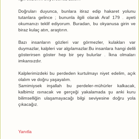
Doğruları duyunca, bunlara itiraz edip hakaret yolunu
tutanlara gelince ; bununla ilgili olarak Araf 179 . ayeti
okumanızı teklif ediyorum. Buradan, bu okyanusa girin ve
biraz kulaç atın, araştırın.
Bazı insanların gözleri var görmezler, kulakları var
duymazlar, kalpleri var algılamazlar.Bu insanlara hangi delili
gösterirsen göster hep bir şey bulurlar . İkna olmaları
imkansızdır.
Kalplerimizdeki bu perdeden kurtulmayı niyet edelim, açık
olalım ve doğru yaşayalım.
Samimiysek inşallah bu perdeler-mühürler kalkacak,
kalbimiz ısınacak ve gerçeği yakalamada şu anki kuru
bilimselliğin ulaşamayacağı bilgi seviyesine doğru yola
çıkacağız.
Yanıtla