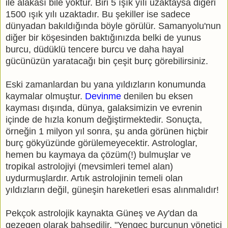
ile alakası bile yoktur. Biri 5 ışık yılı uzaktaysa diğeri
1500 ışık yılı uzaktadır. Bu şekiller ise sadece
dünyadan bakıldığında böyle görülür. Samanyolu'nun
diğer bir köşesinden baktığınızda belki de yunus
burcu, düdüklü tencere burcu ve daha hayal
gücünüzün yaratacağı bin çeşit burç görebilirsiniz.
Eski zamanlardan bu yana yıldızların konumunda
kaymalar olmuştur.
Devinme
denilen bu eksen
kayması dışında, dünya, galaksimizin ve evrenin
içinde de hızla konum değiştirmektedir. Sonuçta,
örneğin 1 milyon yıl sonra, şu anda görünen hiçbir
burç gökyüzünde görülemeyecektir. Astrologlar,
hemen bu kaymaya da çözüm(!) bulmuşlar ve
tropikal astrolojiyi (mevsimleri temel alan)
uydurmuşlardır. Artık astrolojinin temeli olan
yıldızların değil, güneşin hareketleri esas alınmalıdır!
Pekçok astrolojik kaynakta Güneş ve Ay'dan da
gezegen olarak bahsedilir. "Yengeç burcunun yönetici