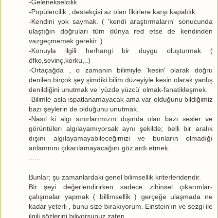
-Gelenekselcilik
-Popülercilik , destekçisi az olan fikirlere karşı kapalılık.
-Kendini yok saymak. ( 'kendi araştırmaların' sonucunda
ulaştığın doğruları tüm dünya red etse de kendinden
vazgeçmemek gerekir. )
-Konuyla ilgili herhangi bir duygu oluşturmak (
öfke,sevinç,korku,..)
-Ortaçağda , o zamanın bilimiyle 'kesin' olarak doğru
denilen birçok şey şimdiki bilim düzeyiyle kesin olarak yanlış
denildiğini unutmak ve 'yüzde yüzcü' olmak-fanatikleşmek.
-Bilimle asla ispatlanamayacak ama var olduğunu bildiğimiz
bazı şeylerin de olduğunu unutmak.
-Nasıl ki algı sınırlarımızın dışında olan bazı sesler ve
görüntüleri algılayamıyorsak aynı şekilde; belli bir aralık
dışını algılayamayabileceğimizi ve bunların olmadığı
anlamnını çıkarılamayacağını göz ardı etmek.
......
Bunlar; şu zamanlardaki genel bilimsellik kriterleridendir.
Bir şeyi değerlendirirken sadece zihinsel çıkarımlar-
çalışmalar yapmak ( billimsellik ) gerçeğe ulaşmada ne
kadar yeterli , bunu size bırakıyorum. Einstein'ın ve sezgi ile
ilgili sözlerini biliyorsunuz zaten.