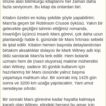
önüne alan bilimkurgu kitaplarını her zaman daha
fazla seviyorum. Bu kitap da onlardan biri.
Kitabın özetini en kolay şekilde şöyle yapabilirim;
Mars'ta geçen bir Robinson Crusoe öyküsü. Yakın bir
gelecekte geçtiğini tahmin ettiğimiz romanda,
insanlığın üçüncü insanlı Mars görevi, çok daha uzun
planlandığı halde 6. gününde bir Mars fırtınası sebebi
ile iptal edilir. Kitabın hemen başında detaylandırılan
birtakım aksaklıklar dolayısı ile Mark Witney adlı kişi
öldü sanılarak Mars'ta terk edilir. Hem botanik
uzmanı hem de (nasıl oluyorsa) makine mühendisi
olan Witney, sadece 30 günlük kullanım için
hazırlanmış bir Mars üssünde yalnız başına
yaşamaya mahkum olur. Bir sonraki iniş 1425 gün
sonra ve 3200 km uzağa yapılacaktır. Yani umut
neredeyse sıfırdır.
Bir sonraki Mars görevine kadar hayatta kalmaya
kararlı olan Witney, elindeki herşeyi bu amaç için